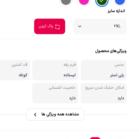
صندل کوهنوردی وطبیعتگردی
اندازه سایز
زشی
دستکش
پاک کردن
ویژگی‌های محصول
جنس
فرم یقه
قد آستین
پلی استر
ایستاده
کوتاه
امکان خشک شدن سریع
خاصیت کشسانی
دارد
دارد
مشاهده همه ویژگی ها