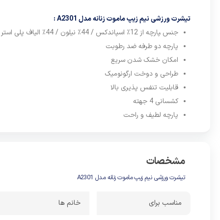
خوری بسیا
تیشرت ورزشی نیم زیپ ماموت زنانه مدل A2301 :
یکی دیگر
جنس ‍پارچه از 12٪ اسپاندکس / 44٪ نیلون / 44٪ الیاف پلی استر
) است .
تی
پارچه دو طرفه ضد رطوبت
به شما م
امکان خشک شدن سریع
تنفس پذیر
طراحی و دوخت ارگونومیک
قابلیت تنفس پذیری بالا
کشسانی 4 جهته
پارچه لطیف و راحت
مشخصات
تیشرت ورزشی نیم زیپ ماموت زنانه مدل A2301
مناسب برای
خانم ها