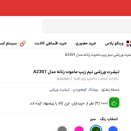
وینگو پلاس
خرید حضوری
خرید اقساطی کالابت
سیستم کسب 
رت ورزشی نیم زیپ ماموت زنانه مدل A2301
بال پاراگلایدر
تیشرت ورزشی
تیشرت ورزشی نیم زیپ ماموت زنانه مدل A2301
چتر کمکی پاراگلایدر
پانچو
MAMMUT half-zip sports t-shirt A2301
صندلی پاراگلایدر
دسته بندی:
پوشاک کوهنوردی
گتر
تیشرت ورزشی
،
100% (2) نفر از خریداران، این کالا را پیشنهاد کرده اند
بی سیم
کلاه ورزشی و کوهنوردی
ی
کفش کوهنوردی و طبیعت گردی
انتخاب رنگ
سبز