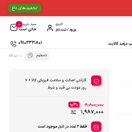
تخفیف‌های داغ
0
کاربری
سبد خرید
خالی است
ورود / ثبت نام
09102321801
درآمد کالابت
نامعلوم
0 دیدگاه
دستکش موتورسواری
حوله
گارانتی اصالت و سلامت فیزیکی کالا + 7
جوراب و ساق مردانه
روز عودت بی قید و شرط
دستمال سر و گردن
30
2,800,000
1,987,000
ادکلن
فقط 2 عدد در انبار موجود است
زیبایی و سلامت