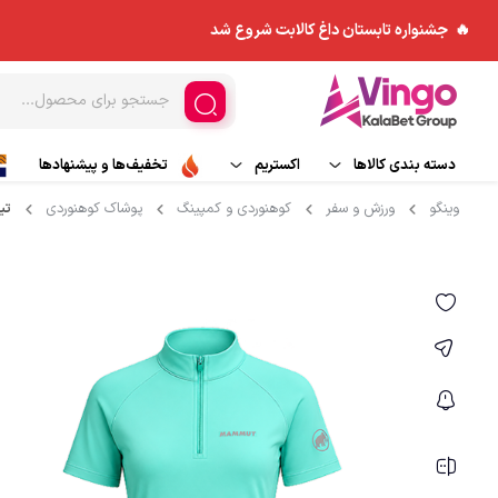
🔥 جشنواره تابستان داغ کالابت شروع شد
دسته بندی کالاها
اکستریم
تخفیف‌ها و پیشنهادها
وینگو
ورزش و سفر
کوهنوردی و کمپینگ
پوشاک کوهنوردی
تیش
ورزش های هوایی
مد و پوشاک
کاپشن
اسکی و تجهیزات اسکی
چادر و ملزومات
بادگیر
ورزش های آبی
کوله پشتی
بیس لایر
تجهیزات جانبی
پلار
کیسه خواب
شلوار کوهنوردی و ورزش