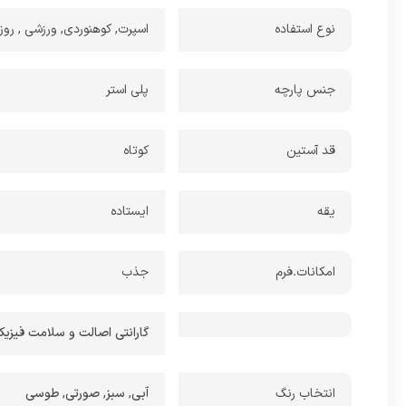
نوع استفاده
اسپرت, کوهنوردی, ورزشی , روز
جنس پارچه
پلی استر
قد آستین
کوتاه
یقه
ایستاده
امکانات.فرم
جذب
گارانتی اصالت و سلامت فیزیکی کالا + 7 روز عودت
انتخاب رنگ
آبی
,
سبز
,
صورتی
,
طوسی