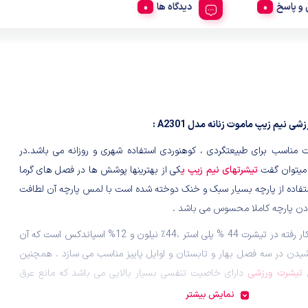
و پاسخ
دیدگاه ها
ی نیم زیپ ماموت زنانه مدل A2301 :
 مناسب برای طبیعتگردی ، کوهنوردی استفاده شهری و روزانه می باشد.در
میتوان گفت
تیشرتهای نیم زیپ ی
کی از بهترینها پوشش ها در فصل های گرما
تفاده از پارچه بسیار سبک و خنک دوخته شده است با لمس پارچه آن لطافت
ن پارچه کاملا محسوس می باشد .
پارچه به کار رفته در تیشرت 44 % پلی استر ،44٪ نیلون و 12% اسپاندکس است که آن
وشیدن در سه فصل بهار و تابستان و اوایل پاییز مناسب می سازد . همچنین
تیشرت ورزشی
دارای خاصیت تنفسی بسیار بالایی می باشد که مانع عرق
ول مسیر می شود . نوع دوخت و طراحی آن بسیار باکیفیت بوده و از تن
نمایش بیشتر