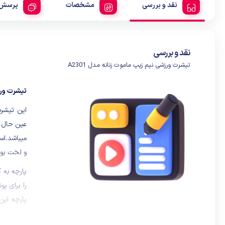
نقد و بررسی
مشخصات
پرسش 
نقد و بررسی
تیشرت ورزشی نیم زیپ ماموت زنانه مدل A2301
تیشرت ورزش
این تیشرت
عین حال 
میباشد.اس
و لخت بود
را برای پ
پارچه این
کردن در ط