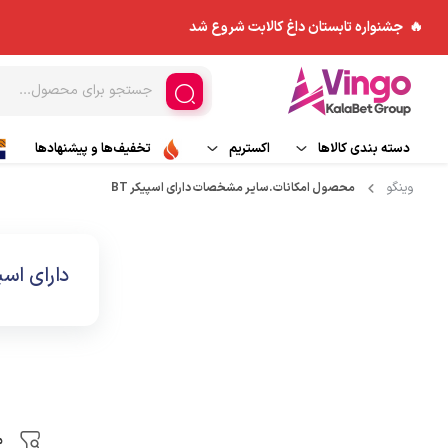
🔥 جشنواره تابستان داغ کالابت شروع شد
دسته بندی کالاها
اکستریم
تخفیف‌ها و پیشنهادها
وینگو
محصول امکانات.ساير مشخصات
دارای اسپیکر BT
ورزش های هوایی
مد و پوشاک
کاپشن
اسکی و تجهیزات اسکی
چادر و ملزومات
بادگیر
دارای اسپی
ورزش های آبی
کوله پشتی
بیس لایر
تجهیزات جانبی
پلار
کیسه خواب
شلوار کوهنوردی و ورزش
م