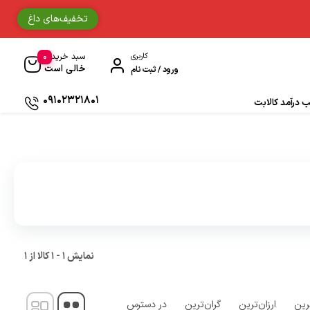
تخفیف‌های داغ
0
کاربری
سبد خرید
خالی است
ورود / ثبت نام
09102321801
درآمد کالابت
دستکش موتورسواری
حوله
جوراب و ساق مردانه
دستمال سر و گردن
نمایش
1
-
1
کالا از
1
ادکلن
رین
ارزان‌ترین
گران‌ترین
در دسترس
زیبایی و سلامت