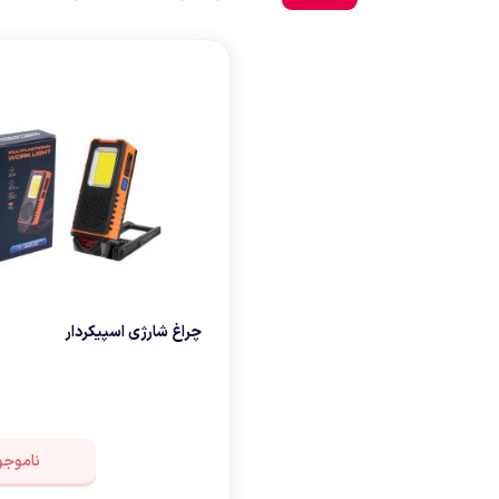
صندل کوهنوردی وطبیعتگردی
زشی
دستکش
چراغ شارژی اسپیکردار
ناموجو