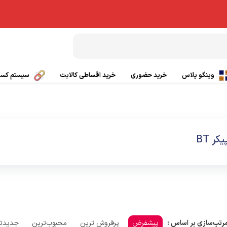
وینگو پلاس
خرید حضوری
خرید اقساطی کالابت
سیستم کسب 
بال پاراگلایدر
تیشرت ورزشی
چتر کمکی پاراگلایدر
پانچو
کر BT
صندلی پاراگلایدر
گتر
بی سیم
کلاه ورزشی و کوهنوردی
ی
کفش کوهنوردی و طبیعت گردی
پیشفرض
پرفروش ترین
محبوب‌ترین
جدیدت
رتب‌سازی بر اساس :