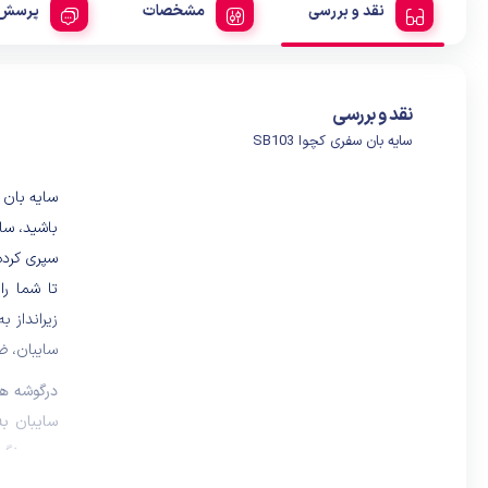
نقد و بررسی
مشخصات
پرسش 
نقد و بررسی
سایه بان سفری کچوا SB103
باشید، سای
سپری کرده
تا شما را
زیرانداز 
سایبان، ضد
سایبان ب
جهت نگهد
صورت در ه