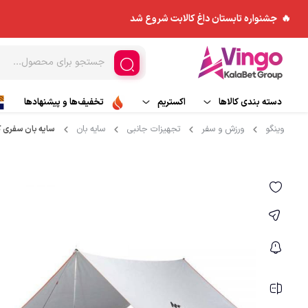
🔥 جشنواره تابستان داغ کالابت شروع شد
دسته بندی کالاها
اکستریم
تخفیف‌ها و پیشنهادها
وینگو
ورزش و سفر
تجهیزات جانبی
سایه بان
سایه بان سفری کچوا 
ورزش های هوایی
مد و پوشاک
کاپشن
اسکی و تجهیزات اسکی
چادر و ملزومات
بادگیر
ورزش های آبی
کوله پشتی
بیس لایر
تجهیزات جانبی
پلار
کیسه خواب
شلوار کوهنوردی و ورزش