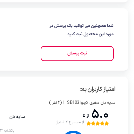
شما همچنین می توانید یک پرسش در
مورد این محصول ثبت کنید
ثبت پرسش
امتیاز کاربران به:
سایه بان سفری کچوا SB103
| (2 نفر )
5.0
از 5
سایه بان
از مجموع 2 امتیاز
یکشنبه 23 آذر 1399