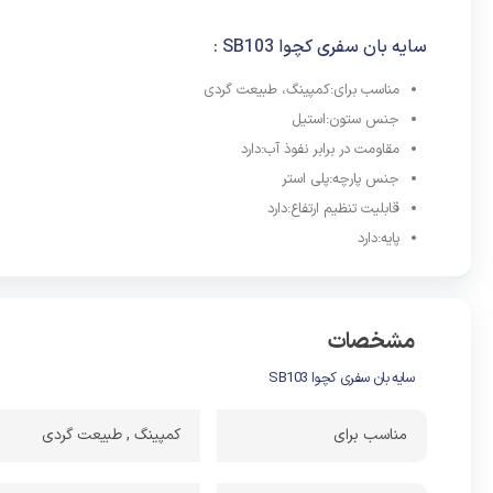
با داشتن 
سایه بان سفری کچوا SB103 :
پخت و پز 
افراد دلنش
مناسب برای:کمپینگ، طبیعت گردی
جنس ستون:استیل
دهد.از و
مقاومت در برابر نفوذ آب:دارد
جنس پارچه:پلی استر
استفاده ا
قابلیت تنظیم ارتفاع:دارد
های مختلف
پایه:دارد
ا
در مقابل 
نه تنها می
هستند نیز 
مشخصات
موارد استف
سایه بان سفری کچوا SB103
سایبا
مناسب برای
کمپینگ , طبیعت گردی
سایه 