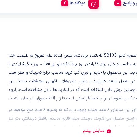
و پاسخ
دیدگاه ها
سایه بان سفری کچوا SB103 :احتمالا برای شما پیش آماده برای تفریح به طبیعت رفته
ه مناسب درختی برای گذراندن روز پیدا نکرده‌ و زیر آفتاب، روز ناخوشایندی را
‌اید. این محصول با حجم و وزن کم، گزینه مناسب برای کمپینگ و سفر است
 در مقابل اشعه خورشید و بارش باران‌های ناگهانی محافظت نماید. این
به چندین روش قابل استفاده است که در اسلاید ها قابل مشاهده است.‌پارچه
 آب و مقاوم در برابر اشعه فرابنفش است تا زیر آفتاب سوزان در امان باشید.
درگوشه های این سایبان ۶ عدد طناب وجود دارد که به وسیله ۶ عدد میخ موجود در
ه زمین متصل می شوند. دوعدد میله فلزی محکم باقطر دوسانتی متر نیز
اشتن سایبان تعبیه شده است که به روش جالبی جمع می شوند و بدین
نمایش بیشتر
نگام جمع شدن جای کمی را اشغال می کنند.