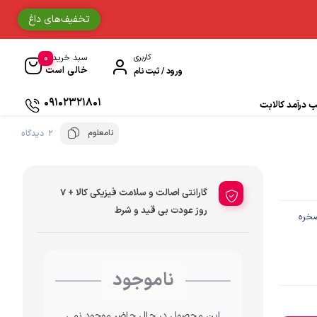
تخفیف‌های داغ
0
کاربری
سبد خرید
خالی است
ورود / ثبت نام
09102321801
درآمد کالابت
نامعلوم
2 دیدگاه
دستکش موتورسواری
حوله
گارانتی اصالت و سلامت فیزیکی کالا + 7
جوراب و ساق مردانه
روز عودت بی قید و شرط
صخره
دستمال سر و گردن
ناموجود
ادکلن
زیبایی و سلامت
این محصول در حال حاضر موجود نمی