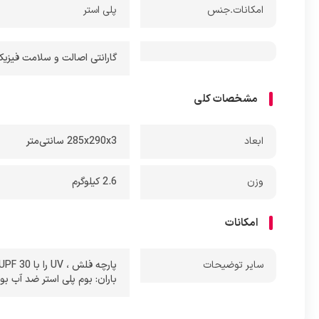
سایبا
امکانات.جنس
پلی استر
زیراند
گارانتی اصالت و سلامت فیزیکی کالا + 7 روز عودت
مشخصات کلی
ابعاد
285x290x3 سانتی‌متر
وزن
2.6 کیلوگرم
امکانات
ساير توضيحات
پارچه فلش ، UV را با UPF 30 فیلتر می کند.
باران: بوم پلی استر ضد آب بو