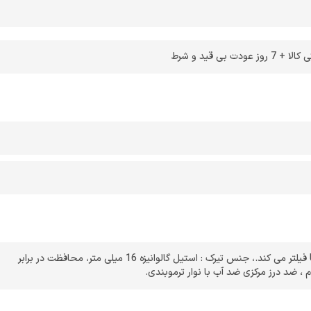
ن سفری ماشین ( آفرود )
از
 بی قید و شرط
،
جنس تیرک : استیل گالوانیزه 16 میلی متر
،
محافظت در برابر
م ، ضد درز مرکزی ضد آب با نوار ترموبندی.