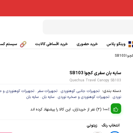
وینگو پلاس
خرید حضوری
خرید اقساطی کالابت
سیستم کسب 
SB103
بال پاراگلایدر
تیشرت ورزشی
سایه بان سفری کچوا SB103
چتر کمکی پاراگلایدر
پانچو
Quechua Travel Canopy SB103
صندلی پاراگلایدر
دسته بندی:
گتر
تجهیزات جانبی کوهنوردی
تجهیزات سفر
تجهیزات کوهنوردی و 
،
،
نوردی
تجهیزات کوهنوردی و صخره نوردی
سایه بان
سایه بان
،
،
،
بی سیم
کلاه ورزشی و کوهنوردی
100% (2) نفر از خریداران، این کالا را پیشنهاد کرده اند
ی
کفش کوهنوردی و طبیعت گردی
انتخاب رنگ
زیتونی