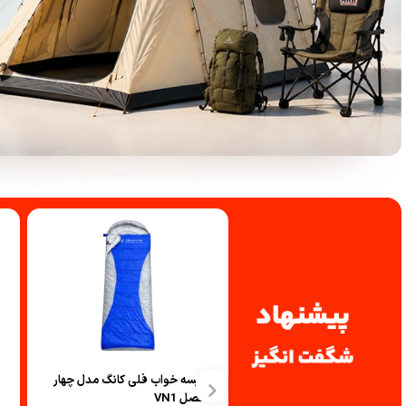
آشپزی
لگینگ ورزشی
ماگ و فلاسک
شلوارک کوهنوردی و ور
ج ویژه طبیعت گردی وینگو
کیسه خواب فلی کانگ مدل چهار
پ
فصل VN1