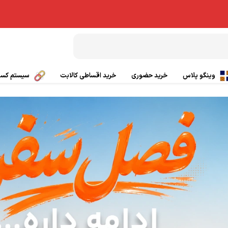
وینگو پلاس
خرید حضوری
خرید اقساطی کالابت
سیستم کسب 
بال پاراگلایدر
تیشرت ورزشی
چتر کمکی پاراگلایدر
پانچو
صندلی پاراگلایدر
گتر
بی سیم
کلاه ورزشی و کوهنوردی
ی
کفش کوهنوردی و طبیعت گردی