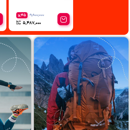
45
28
9,800,000
25,000,000
5,487,000
18,000,000