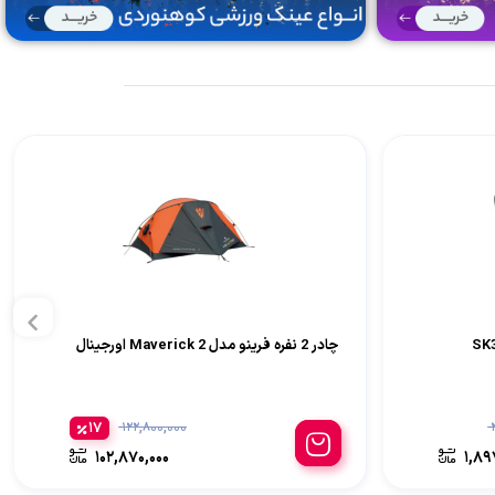
چادر 2 نفره فرینو مدل Maverick 2 اورجینال
17
122,800,000
102,870,000
1,89