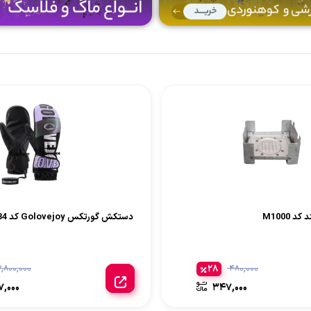
 M1000
دستکش گورتکس Golovejoy کد SK34
28
2,800,000
480,000
7,000
347,000