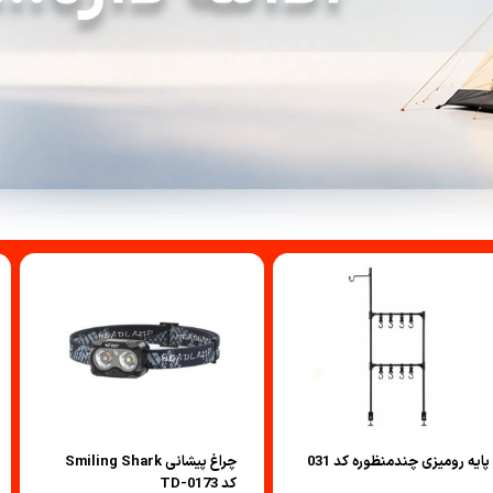
صندل کوهنوردی وطبیعتگردی
زشی
دستکش
ایه رومیزی چندمنظوره کد 031
چراغ پیشانی Smiling Shark
کد TD-0173