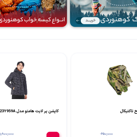
 تاکتیکال
کاپشن پر لایت هامتو مدل 23Y959A
9,800,000
650,000