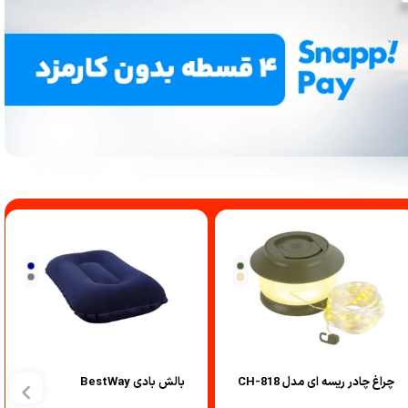
لوازم هدیه و تزئینی
چراغ چادر ریسه ای مدل CH-818
بالش بادی BestWay