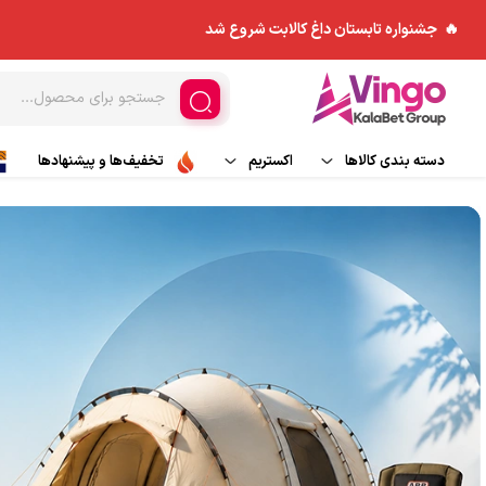
🔥 جشنواره تابستان داغ کالابت شروع شد
دسته بندی کالاها
اکستریم
تخفیف‌ها و پیشنهادها
ورزش های هوایی
مد و پوشاک
کاپشن
اسکی و تجهیزات اسکی
چادر و ملزومات
بادگیر
ورزش های آبی
کوله پشتی
بیس لایر
تجهیزات جانبی
پلار
کیسه خواب
شلوار کوهنوردی و ورزش