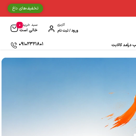
تخفیف‌های داغ
0
کاربری
سبد خرید
خالی است
ورود / ثبت نام
09102321801
درآمد کالابت
دستکش موتورسواری
حوله
جوراب و ساق مردانه
دستمال سر و گردن
ادکلن
زیبایی و سلامت