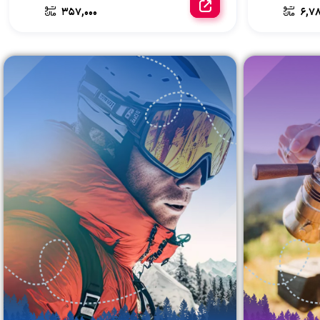
357,000
6,78