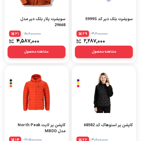
سویشرت بلک دیر کد 5999S
سویشرت پلار بلک دیر مدل
29668
5,800,000
3,200,000
21
29
4,587,000
2,287,000
مشاهده محصول
مشاهده محصول
کاپشن پر اسنوهاک کد 68582
کاپشن پر لایت North Peak
مدل MBDD
12,500,000
4,800,000
14
22