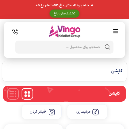
🔥
جشنواره تابستان داغ کالابت شروع شد
تخفیف‌های داغ
Products
search
کاپشن
کاپشن
مرتبسازی
فیلتر کردن