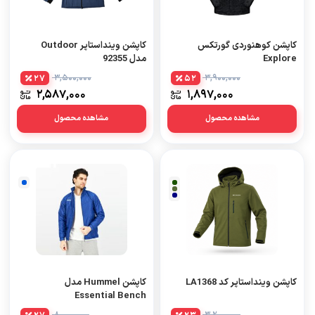
کاپشن کوهنوردی گورتکس
کاپشن وینداستاپر Outdoor
Explore
مدل 92355
3,500,000
3,900,000
27
52
2,587,000
1,897,000
مشاهده محصول
مشاهده محصول
آبی
تیره
سبز
سدری
سرمه
ای
کاپشن وینداستاپر کد LA1368
کاپشن Hummel مدل
Essential Bench