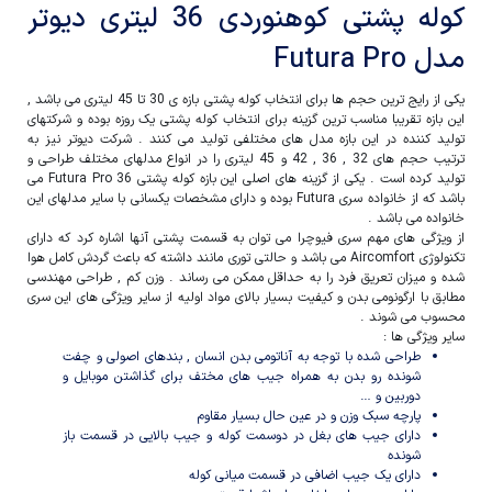
کوله‌ پشتی‌ کوهنوردی 36 لیتری‌ دیوتر‌
مدل Futura Pro
یکی از رایج ترین حجم ها برای انتخاب کوله پشتی بازه ی 30 تا 45 لیتری می باشد ,
این بازه تقریبا مناسب ترین گزینه برای انتخاب کوله پشتی یک روزه بوده و شرکتهای
تولید کننده در این بازه مدل های مختلفی تولید می کنند . شرکت دیوتر نیز به
ترتیب حجم های 32 , 36 , 42 و 45 لیتری را در انواع مدلهای مختلف طراحی و
تولید کرده است . یکی از گزینه های اصلی این بازه کوله پشتی Futura Pro 36 می
باشد که از خانواده سری Futura بوده و دارای مشخصات یکسانی با سایر مدلهای این
خانواده می باشد .
از ویژگی های مهم سری فیوچرا می توان به قسمت پشتی آنها اشاره کرد که دارای
تکنولوژی Aircomfort می باشد و حالتی توری مانند داشته که باعث گردش کامل هوا
شده و میزان تعریق فرد را به حداقل ممکن می رساند . وزن کم , طراحی مهندسی
مطابق با ارگونومی بدن و کیفیت بسیار بالای مواد اولیه از سایر ویژگی های این سری
محسوب می شوند .
سایر ویژگی ها :
طراحی شده با توجه به آناتومی بدن انسان , بندهای اصولی و چفت
شونده رو بدن به همراه جیب های مختف برای گذاشتن موبایل و
دوربین و …
پارچه سبک وزن و در عین حال بسیار مقاوم
دارای جیب های بغل در دوسمت کوله و جیب بالایی در قسمت باز
شونده
دارای یک جیب اضافی در قسمت میانی کوله