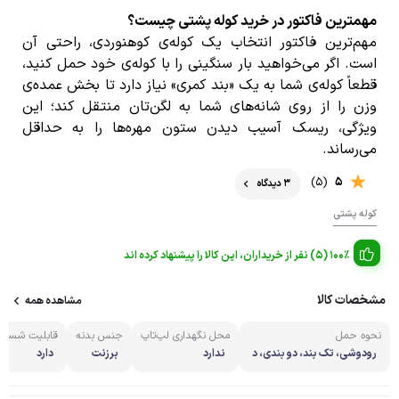
مهمترین فاکتور در خرید کوله پشتی چیست؟
مهم‌ترین فاکتور انتخاب یک کوله‌ی کوهنوردی، راحتی آن
است. اگر می‌خواهید بار سنگینی را با کوله‌ی خود حمل کنید،
قطعاً کوله‌ی شما به یک «بند کمری» نیاز دارد تا بخش عمده‌ی
وزن را از روی شانه‌های شما به لگن‌تان منتقل کند؛ این
ویژگی، ریسک آسیب دیدن ستون مهره‌ها‌ را به حداقل
می‌رساند.
(5)
5
3 دیدگاه
کوله پشتی
100% (5) نفر از خریداران، این کالا را پیشنهاد کرده اند
مشخصات کالا
مشاهده همه
نحوه حمل
محل نگهداری لپ‌تاپ
جنس بدنه
قابلیت شستش
رودوشی، تک بند، دو بندی، د
ندارد
برزنت
دارد
ستی