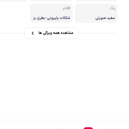
تر
صندل کوهنوردی وطبیعتگردی
رنگ
اقلام
زشی
دستکش
سفید صورتی
شکلات پاپیونی-بطری بز
رگ شکلات-2 عدد بطری
کوچک شکلات-شکلات لا
ردی-2 بسته پوشال
مشاهده همه ویژگی ها