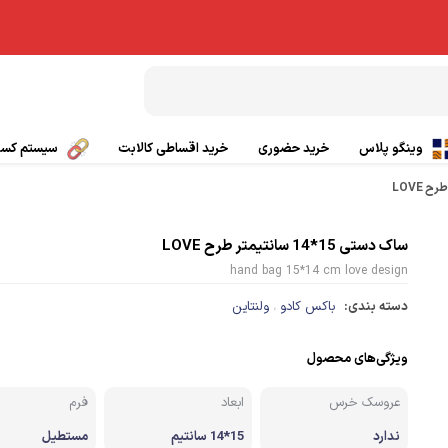
وینگو پلاس
خرید حضوری
خرید اقساطی کالابت
سیستم کسب 
بال پاراگلایدر
تیشرت ورزشی
ساک دستی 15*14 سانتیمتر طرح LOVE
چتر کمکی پاراگلایدر
پانچو
hand bag 15*14 cm love design
صندلی پاراگلایدر
دسته بندی:
باکس کادو
ولنتاین
گتر
،
بی سیم
کلاه ورزشی و کوهنوردی
ویژگی‌های محصول
عروسک خرس
ابعاد
فرم
ی
کفش کوهنوردی و طبیعت گردی
ندارد
15*14 سانتیم
مستطیل