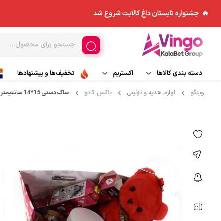
🔥 جشنواره تابستان داغ کالابت شروع شد
دسته بندی کالاها
اکستریم
تخفیف‌ها و پیشنهادها
وینگو
لوازم هدیه و تزئینی
باکس کادو
ساک دستی 15*14 سانتیمتر طرح LOVE
ورزش های هوایی
مد و پوشاک
کاپشن
اسکی و تجهیزات اسکی
چادر و ملزومات
بادگیر
ورزش های آبی
کوله پشتی
بیس لایر
تجهیزات جانبی
پلار
کیسه خواب
شلوار کوهنوردی و ورزش