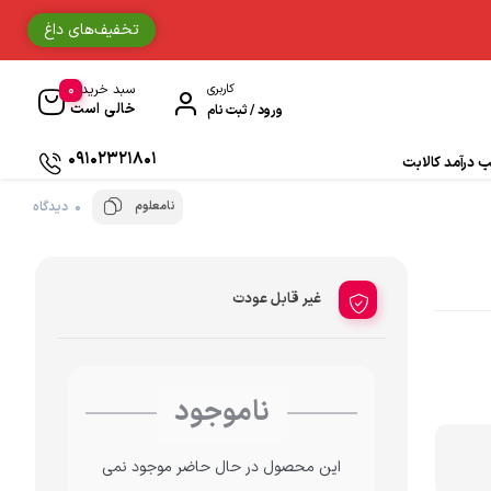
تخفیف‌های داغ
0
کاربری
سبد خرید
خالی است
ورود / ثبت نام
09102321801
درآمد کالابت
نامعلوم
0 دیدگاه
دستکش موتورسواری
حوله
غیر قابل عودت
جوراب و ساق مردانه
دستمال سر و گردن
ناموجود
ادکلن
این محصول در حال حاضر موجود نمی
زیبایی و سلامت