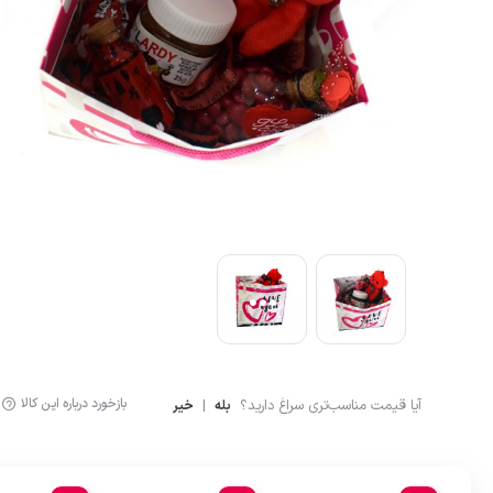
آشپزی
لگینگ ورزشی
ماگ و فلاسک
شلوارک کوهنوردی و ور
بازخورد درباره این کالا
آیا قیمت مناسب‌تری سراغ دارید؟
|
بله
خیر