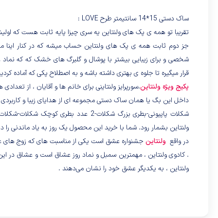
ساک دستی 15*14 سانتیمتر طرح LOVE :
تقریبا تو همه ی پک های ولنتاین یه سری چیزا پایه ثابت هست که اولی
جز دوم ثابت همه ی پک های ولنتاین حساب میشه که در کنار اینا م
شخصی و برای زیبایی بیشتر با پوشال و گلبرگ های خشک که که نما
قرار میگیره تا جلوه ی بهتری داشته باشه و به اصطلاح پکی که آماده کرد
پکیج ویژه ولنتاین
،سورپرایز ولنتاینی برای خانم ها و آقایان ، از تعداد
داخل این بگ یا همان ساک دستی مجموعه ای از هدایای زیبا و کاربردی م
شکلات پاپیونی-بطری بزرگ شکلات-2 عدد بطری کوچک شکلات-شکلات لاردی که با 2 بسته پوشال تزئین شده میباشد و می تواند
ولنتاین بشمار رود. شما با خرید این محصول یک روز به یاد ماندنی را 
در واقع
ولنتاین
جشنواره عشق است یکی از مناسبت های که زوج های عاشق
. کادوی ولنتاین ، مهمترین سمبل و نماد روز عشاق است و عشاق در این
ولنتاین
، به یکدیگر عشق خود را نشان می‌دهند .