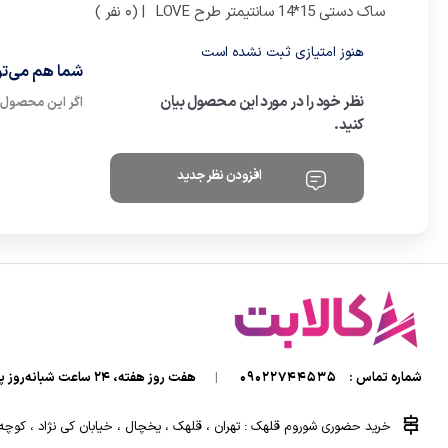
ساک دستی 15*14 سانتیمتر طرح LOVE
| (0 نفر )
هنوز امتیازی ثبت نشده است
شما هم می‌توا
نظر خود را در مورد این محصول بیان
اگر این محصول ر
کنید.
افزودن نظر جدید
شماره تماس :
09022744535
|
هفت روز هفته، ۲۴ ساعت شبانه‌روز پاسخگوی شما هستیم.
خرید حضوری شوروم قلهک : تهران ، قلهک ، یخچال ، خیابان کی نژاد ، کوچه کی