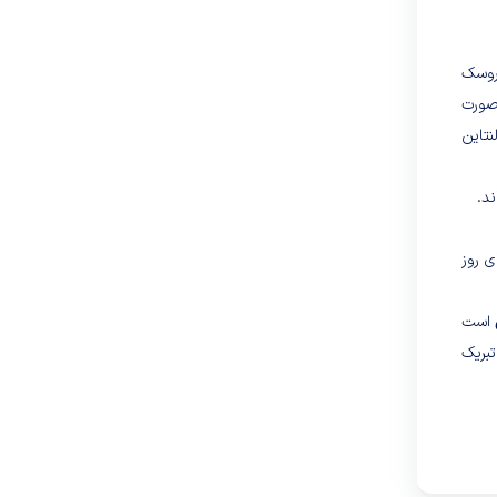
عروسک
صورت
تاین
ند.
ی روز
است
تبریک