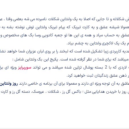
ش شکلاته و تا جایی که اصلا به پک ولنتاین شکلات نامبرده می شه بعضی وقتا ، 
عمولا شیشه عشق و یه کارت تبریک که پیام تبریک ولنتاین توش نوشته بشه به 
د عشق به حساب میاد و همه ی این ها تو جعبه کادویی وسا بگ های مخصوص ولن
یم یک پک لاکچری ولنتاین به چشم بیاد.
ی هدیه کاربردی زیبا تشکیل شده است که لبخند را بر روی لبان عزیزان شما خواهد نشا
یباشد که برای شما در نظر گرفته شده است. پکیج این بگ ولنتاین شامل :
سورپرایز
ویژه ای برا
در ذهن عشق زندگیتان ثبت خواهید کرد.
 به آن توجه ویژه ای دارند و معمولا برای آن برنامه ی خاصی دارند
روز ولنتاین
 روز با خریدن هدایایی مثل ؛ باکس گل رز ،
شکلات ،
عروسک،
دسته گل رز
و
کارت 