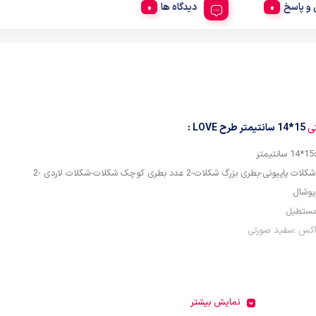
و پاسخ
دیدگاه ها
ی
15*14 سانتیمتر طرح LOVE :
15*14 سانتیمتر
اقلام:شکلات پاپیونی-بطری بزرگ شکلات-2 عدد بطری کوچک شکلات-شکلات لاردی -2
پوشال
مستطیل
اکس :سفید صورتی
نمایش بیشتر