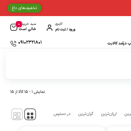
تخفیف‌های داغ
0
کاربری
سبد خرید
خالی است
ورود / ثبت نام
09102321801
درآمد کالابت
دستکش موتورسواری
حوله
جوراب و ساق مردانه
نمایش
1
-
15
کالا از
15
دستمال سر و گردن
رین
ارزان‌ترین
گران‌ترین
در دسترس
ادکلن
زیبایی و سلامت