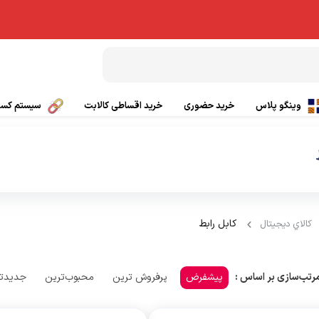
وینگو پلاس
خرید حضوری
خرید اقساطی کالابت
سیستم کسب 
بال پاراگلایدر
تیشرت ورزشی
چتر کمکی پاراگلایدر
پانچو
صندلی پاراگلایدر
گتر
کابل رابط
کالاي ديجيتال
بی سیم
کلاه ورزشی و کوهنوردی
پیشفرض
پرفروش ترین
محبوب‌ترین
جدیدت
رتب‌سازی بر اساس :
ی
کفش کوهنوردی و طبیعت گردی