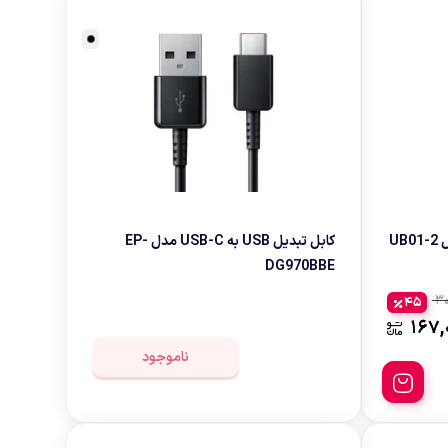
کابل تبدیل USB به لایتنینگ مدل UB01-2
کابل تبدیل USB به USB-C مدل EP-
DG970BBE
30
45
167,
ناموجود