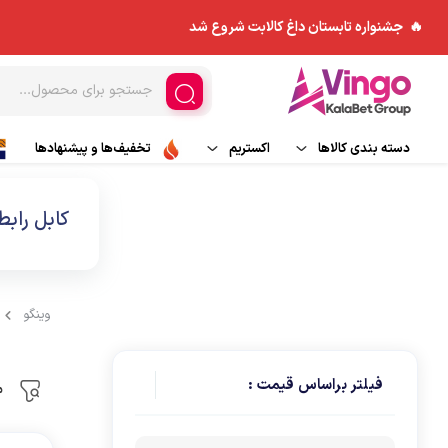
🔥 جشنواره تابستان داغ کالابت شروع شد
دسته بندی کالاها
اکستریم
تخفیف‌ها و پیشنهادها
ورزش های هوایی
مد و پوشاک
کاپشن
کابل رابط
اسکی و تجهیزات اسکی
چادر و ملزومات
بادگیر
ورزش های آبی
کوله پشتی
بیس لایر
وینگو
تجهیزات جانبی
پلار
فیلتر براساس قیمت :
م
کیسه خواب
شلوار کوهنوردی و ورزش