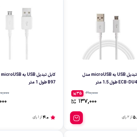
کابل تبدیل USB به microUSB مدل
ECB طول 1.5 متر
B97 طول 1 متر
0,000
210,000
35
000
137,000
5.
از 2 رای
4.0
از 1 رای