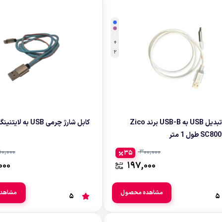
صندل کوهنوردی وطبیعتگردی
زشی
دستکش
+
2
کابل تبدیل USB به USB-B برند Zico
کابل شارژ چرمی USB به لایتنینگ
0,000
300,000
35
000
197,000
مشاهده محصول
مشاهد
5
5