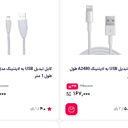
کابل تبدیل USB به لایتنینگ A2480 طول
طول 1 متر
0,000
250,000
34
000
167,000
5.
از 2 رای
4.0
از 1 رای