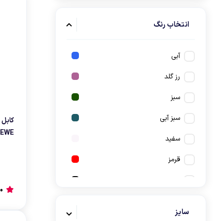
انتخاب رنگ
آبی
رز گلد
سبز
سبز آبی
-DU4EWE
سفید
قرمز
مشکی
0
نارنجی
سایز