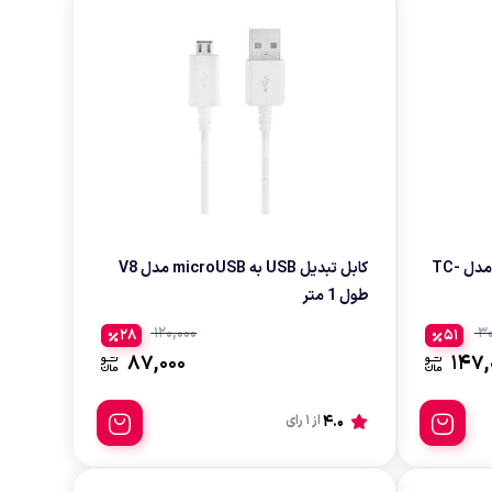
کابل تبدیل USB به microUSB مدل TC-
کابل تبدیل USB به microUSB مدل V8
طول 1 متر
120,000
30
28
51
87,000
147,
4.0
از 1 رای