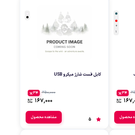
لوازم هدیه و تزئینی
+
1
کابل فست شارژ میکرو USB
250,000
25
34
34
167,000
167,
ه محصول
مشاهده محصول
5