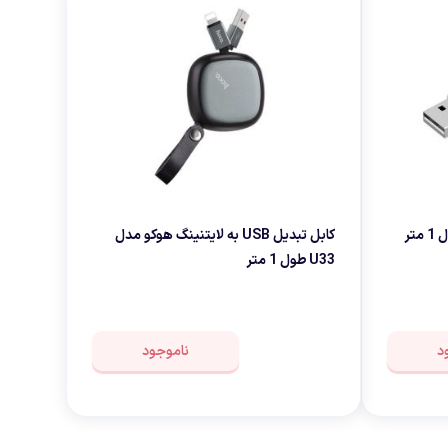
کابل تبدیل USB به لایتنینگ هوکو مدل
U33 طول 1 متر
د
ناموجود