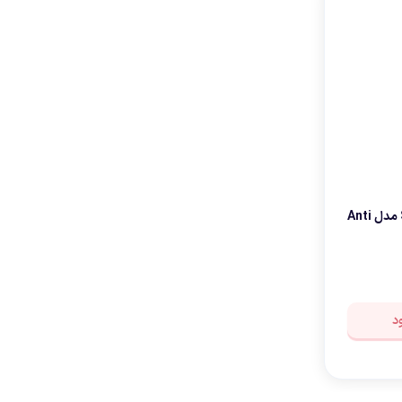
کرم ضد آفتاب دکتر راشل SPF60 مدل Anti
د