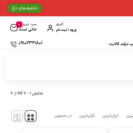
تخفیف‌های داغ
0
کاربری
سبد خرید
خالی است
ورود / ثبت نام
09102321801
درآمد کالابت
دستکش موتورسواری
حوله
جوراب و ساق مردانه
نمایش
1
-
7
کالا از
7
دستمال سر و گردن
رین
ارزان‌ترین
گران‌ترین
در دسترس
ادکلن
زیبایی و سلامت