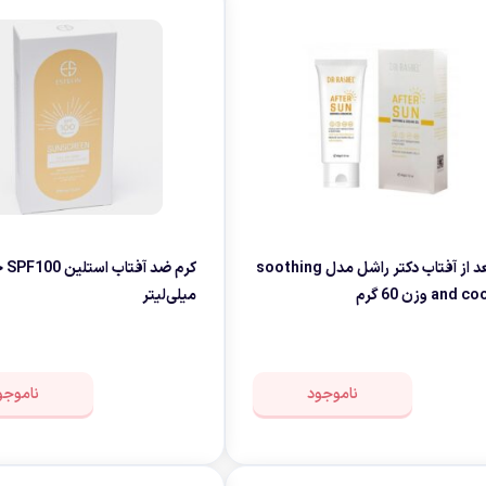
صندل کوهنوردی وطبیعتگردی
زشی
دستکش
ژل بعد از آفتاب دکتر راشل مدل soothing
and وزن 60 گرم
میلی‌لیتر
ناموجود
ناموجو