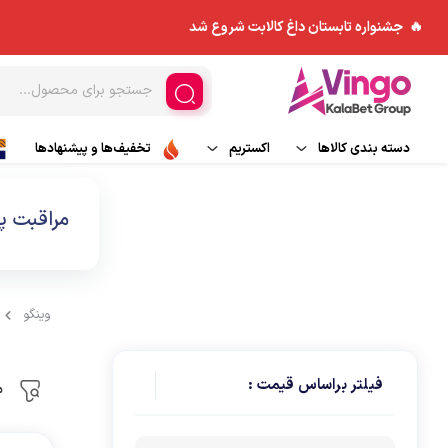
🔥 جشنواره تابستان داغ کالابت شروع شد
دسته بندی کالاها
اکستریم
تخفیف‌ها و پیشنهادها
ورزش های هوایی
مد و پوشاک
کاپشن
مراقبت 
اسکی و تجهیزات اسکی
چادر و ملزومات
بادگیر
ورزش های آبی
کوله پشتی
بیس لایر
وینگو
تجهیزات جانبی
پلار
فیلتر براساس قیمت :
م
کیسه خواب
شلوار کوهنوردی و ورزش