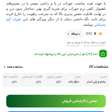
پا جهت فیت مناسب جوراب در پا و راحتی بیشتر پا در مسیرهای
ناهموار ،کفی نرم جوراب برای ضربه گیری بهتر ،ساختار بدون درز و
در نهایت قابلیت تنفس پذیری بالا که به سرعت رطوبت را خارج کرده
جوراب گرم
برای ثابت نگه داشتن دمای پا از دیگر ویژگی های این
زمستانی
میباشد.
(17)
5
0 دیدگاه
/
جوراب و ساق مردانه
ورزش و سفر
100% (17) نفر از خریداران، این کالا را پیشنهاد کرده اند
مشخصات کالا
مشاهده همه
جنس
مدل
تنفس پذیری
قابلیت کشسانی
خاصیت ضد بو 
پشم و پلی استر
ساق بلند
دارد
دارد
دارد
تماس با کارشناس فروش