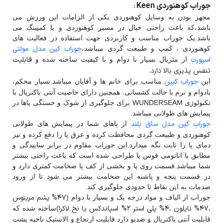
جوراب کوهنوردی Keen
:
مجهز بودن به وسایل کوهنوردی یکی از الزامات این ورزش می
باشد،که باعث راحتی خیال در مسیر کوهنوردی و یا کمپینگ می
باشد.یک جوراب مناسب و کاربردی جهت استفاده در فعالیت های
جوراب کین مدل مولتی
کوهنوردی ، کمپ و طبیعت گردی میباشد،
اسپورت
قابلیت
از متریال بسیار با دوام و با کیفیت ساخته شده و
تنفس پذیری بالا دارد.
جوراب کیین
این
مناسب برای خانم ها و آقایان میباشد.بسیار محکم،
بادوام و نرم با حالت کشسانی. همچنین دارای خاصیت آنتی باکتریال با
تکنولوژی WUNDERSEAM برای جلوگیری از شوک و خستگی پاها در
پیمایش های طولانی میباشد.
جوراب کین مدل ساق بلند
از پاهای شما در پیمایش های طولانی
کوهنوردی و طبیعت گردی محافظت کرده و عرق پا را دفع کرده و نیز
دمای پا را ثابت نگه میدارد.این جوراب مقاوم در برابر ساییدگی و
مطابق با اناتومی قوس پا طراحی شده است که باعث راحتی بیشتر
شما میباشد.قسمت روی پا و بخشی از کف پا ضخامت کمتری دارد و
در قسمت پنجه و پاشنه این ضخامت بیشتر می شود تا از ورود
صدمات به این نقاط تا حدودی جلوگیری کند.
۴۷% پشم مرینوس
جوراب از الیاف و مواد درجه یک و بسیار با دوام (
،
۴۷% نایلون ،
۴% پلی استر ۲% اسپاندکس یا نخ لاکرا
)ساخته شده که
قابلیت آنتی باکتریال و ضدبو دارد.قابلیت ارتجاع و الاستیک ناحیه پشت