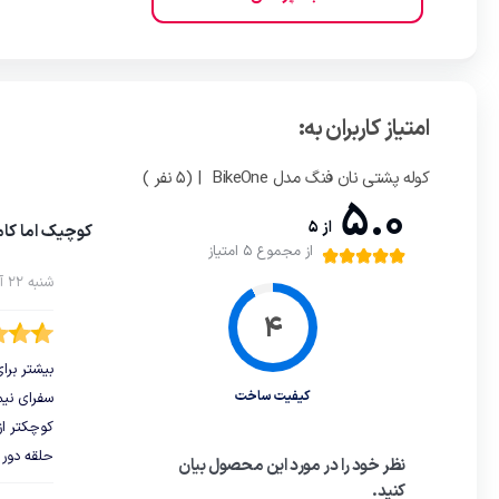
امتیاز کاربران به:
کوله پشتی نان فنگ مدل BikeOne
| (5 نفر )
5.0
از 5
کوچیک اما کام
از مجموع 5 امتیاز
شنبه 22 آذر 1399
بیشتر برا
کیفیت ساخت
سفرای نیم
کوچکتر از 13اینج جواب میده. درضمن مقاومتش خیلی خو
حلقه دور 
نظر خود را در مورد این محصول بیان
کنید.