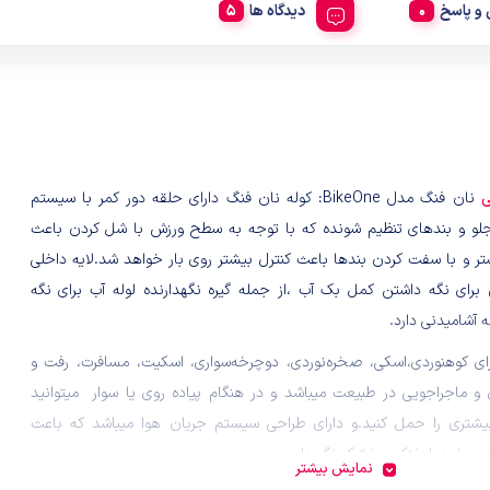
و پاسخ
دیدگاه ها
ی
نان فنگ مدل BikeOne:
کوله نان فنگ دارای حلقه دور کمر با سیستم
لو و
بند‌های تنظیم شونده که با توجه به سطح ورزش با شل کردن باعث
تر و با سفت کردن بندها باعث کنترل بیشتر روی بار خواهد شد.
لایه داخلی
ای نگه داشتن کمل بک آب ،از جمله گیره نگهدارنده لوله آب برای نگه
 آشامیدنی دارد.
ی کوهنوردی،اسکی، صخره‌نوردی، دوچرخه‌سواری، اسکیت، مسافرت، رفت و
 و ماجراجویی در طبیعت میباشد و در
هنگام پیاده روی یا سوار میتوانید
یشتری را حمل کنید.و دارای
طراحی سیستم جریان هوا میباشد که باعث
ت خود را خنک و خشک نگه دارید.
نمایش بیشتر