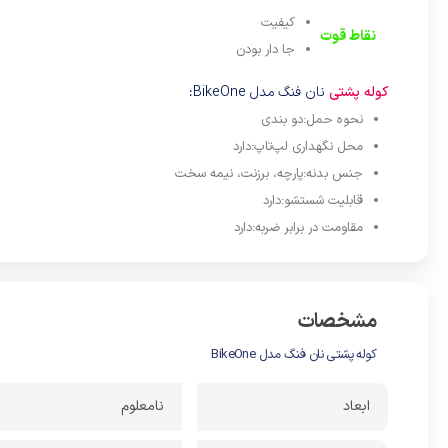
اگر دوست
کیفیت
اهمیت یک
نقاط قوت
جا دار بودن
پشتی خوب 
دهید.مهمت
کوله پشتی
نان فنگ مدل BikeOne:
نحوه حمل:دو بندی
از آنجایی
محل نگهداری لپ‌تاپ:دارد
جنس محکمی
جنس بدنه:پارچه، برزنت، نیمه سخت
را انتخاب
قابلیت شستشو:دارد
مجدد خوا
مقاومت در برابر ضربه:دارد
از طرف دی
کند. اگر ک
گردن می ت
مشخصات
به دلیل ا
کوله پشتی نان فنگ مدل BikeOne
بود.حجم ک
قسمت های
ابعاد
نامعلوم
باشد.