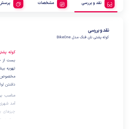
نقد و بررسی
مشخصات
پرسش 
نقد و بررسی
کوله پشتی نان فنگ مدل BikeOne
کوله پشت
بست از ج
تهویه بیش
مخصوص بر
داشتن لوله
مناسب برا
آمد شهری
چیزهای ب
میشود پش