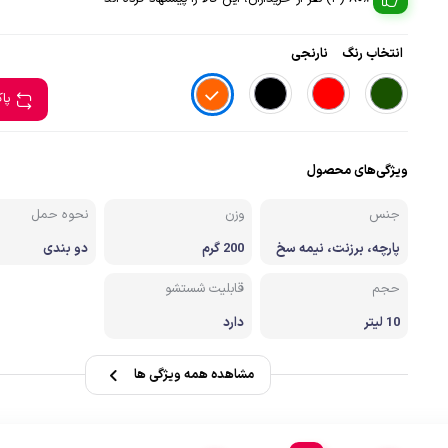
صندل کوهنوردی وطبیعتگردی
انتخاب رنگ
نارنجی
زشی
دستکش
پا
ویژگی‌های محصول
جنس
وزن
نحوه حمل
پارچه، برزنت، نیمه سخ
200 گرم
دو بندی
ت
حجم
قابلیت شستشو
10 لیتر
دارد
مشاهده همه ویژگی ها