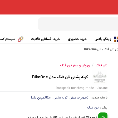
وینگو پلاس
خرید حضوری
خرید اقساطی کالابت
سیستم کسب 
ان فنگ مدل BikeOne
بال پاراگلایدر
تیشرت ورزشی
/
نان فنگ
ورزش و سفر نان فنگ
چتر کمکی پاراگلایدر
پانچو
کوله پشتی نان فنگ مدل BikeOne
صندلی پاراگلایدر
گتر
backpack nonefeng model BikeOne
بی سیم
کلاه ورزشی و کوهنوردی
دسته بندی:
تجهیزات سفر
کوله پشتی
مگاکمپین یلدا
،
،
ی
کفش کوهنوردی و طبیعت گردی
برند :
نان فنگ
80% (4) نفر از خریداران، این کالا را پیشنهاد کرده اند