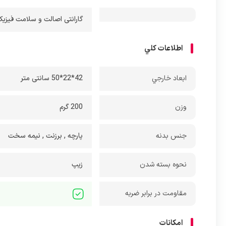
گارانتی اصالت و سلامت فیزیکی کالا + 7 روز عودت
اطلاعات کلي
ابعاد خارجي
42*22*50 سانتی متر
وزن
200 گرم
جنس بدنه
پارچه , برزنت , نیمه سخت
نحوه بسته شدن
زیپ
مقاومت در برابر ضربه
امکانات