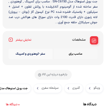
جت بویل اسنوهاک مدل SN-C6150 : مناسب برای کمپینگ , کوهنوردی ,
سفر ساخته شده از آلومینیوم آنادایزشده با روکش تفلون + استیل +
سیلیکون + پلاستیک فشرده شده PC نوع کپسول گاز (بوتان – پروپان)
لانه زنبوری دارای قدرت 2100 وات دارای سوراخ های هواکش درب ضد
جوش سیلیکاژل حلقه جمع آوری...
مشخصات
نمایش بیشتر
مناسب برای
سفر-کوهنوردی و کمپینگ
بازخورد درباره این کالا
وینگو
آشپزی
سرشعله سفری
جت بویل اسنوهاک مدل N-C6150
دیدگاه ها
0 دیدگاه ها