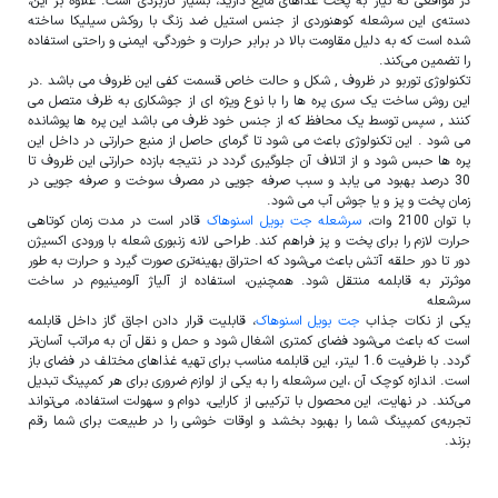
در مواقعی که نیاز به پخت غذاهای مایع دارید، بسیار کاربردی است. علاوه بر این،
دسته‌ی این سرشعله کوهنوردی از جنس استیل ضد زنگ با روکش سیلیکا ساخته
شده است که به دلیل مقاومت بالا در برابر حرارت و خوردگی، ایمنی و راحتی استفاده
را تضمین می‌کند.
تکنولوژی توربو در ظروف , شکل و حالت خاص قسمت کفی این ظروف می باشد .در
این روش ساخت یک سری پره ها را با نوع ویژه ای از جوشکاری به ظرف متصل می
کنند , سپس توسط یک محافظ که از جنس خود ظرف می باشد این پره ها پوشانده
می شود . این تکنولوژی باعث می شود تا گرمای حاصل از منبع حرارتی در داخل این
پره ها حبس شود و از اتلاف آن جلوگیری گردد در نتیجه بازده حرارتی این ظروف تا
30 درصد بهبود می یابد و سبب صرفه جویی در مصرف سوخت و صرفه جویی در
زمان پخت و پز و یا جوش آب می شود.
با توان 2100 وات،
سرشعله جت بویل اسنوهاک
قادر است در مدت زمان کوتاهی
حرارت لازم را برای پخت و پز فراهم کند. طراحی لانه زنبوری شعله با ورودی اکسیژن
دور تا دور حلقه آتش باعث می‌شود که احتراق بهینه‌تری صورت گیرد و حرارت به طور
موثرتر به قابلمه منتقل شود. همچنین، استفاده از آلیاژ آلومینیوم در ساخت
سرشعله
یکی از نکات جذاب
جت بویل اسنوهاک
، قابلیت قرار دادن اجاق گاز داخل قابلمه
است که باعث می‌شود فضای کمتری اشغال شود و حمل و نقل آن به مراتب آسان‌تر
گردد. با ظرفیت 1.6 لیتر، این قابلمه مناسب برای تهیه غذاهای مختلف در فضای باز
است. اندازه کوچک آن ،این سرشعله را به یکی از لوازم ضروری برای هر کمپینگ تبدیل
می‌کند. در نهایت، این محصول با ترکیبی از کارایی، دوام و سهولت استفاده، می‌تواند
تجربه‌ی کمپینگ شما را بهبود بخشد و اوقات خوشی را در طبیعت برای شما رقم
بزند.