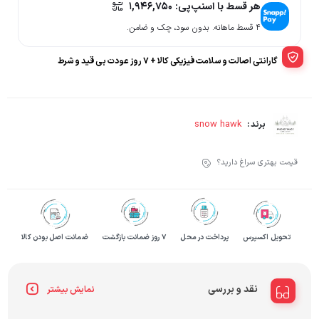
هر قسط با اسنپ‌پی:
1,946,750
۴ قسط ماهانه. بدون سود، چک و ضامن.
گارانتی اصالت و سلامت فیزیکی کالا + 7 روز عودت بی قید و شرط
snow hawk
برند :
قیمت بهتری سراغ دارید؟
تحویل اکسپرس
پرداخت در محل
۷ روز ضمانت بازگشت
ضمانت اصل بودن کالا
نقد و بررسی
نمایش بیشتر