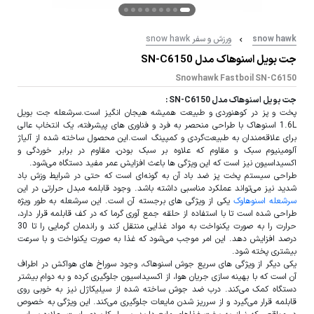
snow hawk
ورزش و سفر snow hawk
جت بویل اسنوهاک مدل SN-C6150
Snowhawk Fastboil SN-C6150
جت بویل اسنوهاک مدل SN-C6150 :
پخت و پز در کوهنوردی و طبیعت همیشه هیجان انگیز است.سرشعله جت بویل
1.6L اسنوهاک با طراحی منحصر به فرد و فناوری‌ های پیشرفته، یک انتخاب عالی
برای علاقه‌مندان به طبیعت‌گردی و کمپینگ است.این محصول ساخته شده از آلیاژ
آلومینیوم سبک و مقاوم که علاوه بر سبک بودن، مقاوم در برابر خوردگی و
اکسیداسیون نیز است که این ویژگی‌ ها باعث افزایش عمر مفید دستگاه می‌شود.
طراحی سیستم پخت پز ضد باد آن به گونه‌ای است که حتی در شرایط وزش باد
شدید نیز می‌تواند عملکرد مناسبی داشته باشد. وجود قابلمه مبدل حرارتی در این
سرشعله اسنوهاوک
یکی از ویژگی‌ های برجسته آن است. این سرشعله به طور ویژه
طراحی شده است تا با استفاده از حلقه جمع‌ آوری گرما که در کف قابلمه قرار دارد،
حرارت را به صورت یکنواخت به مواد غذایی منتقل کند و راندمان گرمایی را تا 30
درصد افزایش دهد. این امر موجب می‌شود که غذا به صورت یکنواخت و با سرعت
بیشتری پخته شود.
یکی دیگر از ویژگی‌ های سریع جوش اسنوهاک، وجود سوراخ‌ های هواکش در اطراف
آن است که با بهینه‌ سازی جریان هوا، از اکسیداسیون جلوگیری کرده و به دوام بیشتر
دستگاه کمک می‌کند. درب ضد جوش ساخته شده از سیلیکاژل نیز به خوبی روی
قابلمه قرار می‌گیرد و از سرریز شدن مایعات جلوگیری می‌کند. این ویژگی به خصوص