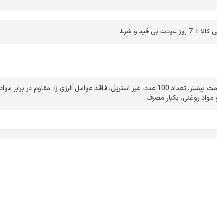
ش از لاتکس و نیتریل است. وجود این دو ماده باعث مقاومت این
 برابر مواد شیمیایی شده و به همین دلیل این دستکش، خیلی زود دچار
 پارگی نخواهد شد. این نکته هم از نظر رعایت بهداشت و هم از نظر صرفه
 بی قید و شرط
همیت دارد.
ش بدون پودر از انواع دستکش ضد حساسیت بوده که غیر استریل است و
اده در آرایشگاه‌ها، مصارف بهداشتی و آزمایشگاه‌ها بسیار کارآمد است
مت بیشتر
،
تعداد 100 عدد
،
غیر استریل
،
فاقد عوامل آلرژی زا
،
مقاوم در برابر مواد
بالایی در مقابل مواد شیمیایی مانند حلال‌های چربی و روغن داشته و به‌
 مواد روغنی
،
یکبار مصرف
 دوام و عمر طولانی دارد.