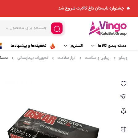
🔥 جشنواره تابستان داغ کالابت شروع شد
دسته بندی کالاها
اکستریم
تخفیف‌ها و پیشنهادها
وینگو
زیبایی و سلامت
ابزار سلامت
تجهیزات بیمارستانی
دستکش 
ورزش های هوایی
مد و پوشاک
کاپشن
اسکی و تجهیزات اسکی
چادر و ملزومات
بادگیر
ورزش های آبی
کوله پشتی
بیس لایر
تجهیزات جانبی
پلار
کیسه خواب
شلوار کوهنوردی و ورزش