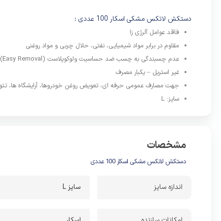
دارد، دست
دستکش لاتکس مشکی اسکار 100 عددی :
می‌شود، ب
فاقد عوامل آلرژی زا
ویژگی‌هایی
مقاوم در برابر مواد شیمیایی، نفتی، حلال چربی و مواد روغنی
یکی از خ
عدم چسبندگی به چسب ضد حساسیت ولوکوپلاست (Easy Removal)
هیچ شرایط
غیر استریل – یکبار مصرف
پس مطمئن 
جهت مصارف عمومی حرفه ای، تعویض روغن خودروها، آرایشگاه ها، تتو و
سایز: L
که در حال
این دستک
کارهایتان
مشخصات
جراحی غیر 
این ویژگی
دستکش لاتکس مشکی اسکار 100 عددی
نکته برای
اندازه سایز
سایز L
موادی که 
است.
امکانات.سازنده
اسکار