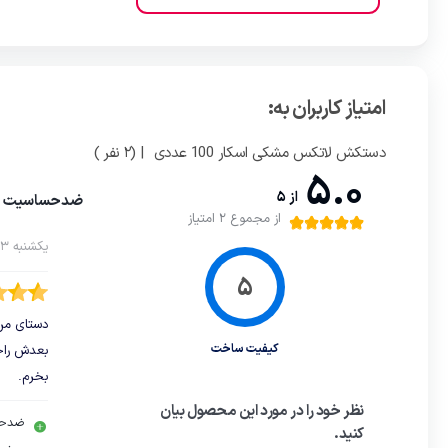
امتیاز کاربران به:
دستکش لاتکس مشکی اسکار 100 عددی
| (2 نفر )
5.0
از 5
ضدحساسیت و 
از مجموع 2 امتیاز
یکشنبه 23 آذر 1399
دستای من
کیفیت ساخت
بعدش راح
بخرم.
نظر خود را در مورد این محصول بیان
ضدح
کنید.