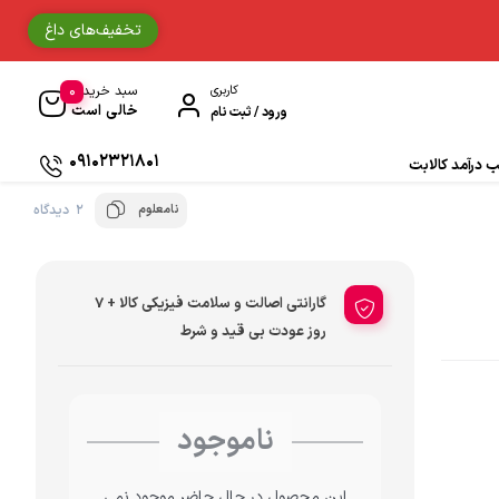
تخفیف‌های داغ
0
کاربری
سبد خرید
خالی است
ورود / ثبت نام
09102321801
درآمد کالابت
نامعلوم
2 دیدگاه
دستکش موتورسواری
حوله
گارانتی اصالت و سلامت فیزیکی کالا + 7
جوراب و ساق مردانه
روز عودت بی قید و شرط
دستمال سر و گردن
ناموجود
ادکلن
زیبایی و سلامت
این محصول در حال حاضر موجود نمی