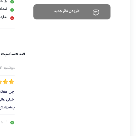
بو نم
ضدلغ
افزودن نظر جدید
ندارد
ضدحساسیت 
دوشنبه 11 اسفند 1399
چن هفته ا
خیلی عالی
پیشنهادش 
عالی 