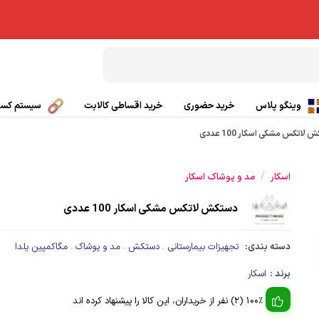
وینگو پلاس
خرید حضوری
خرید اقساطی کالابت
سیستم کسب 
لاتکس مشکی اسکار 100 عددی
بال پاراگلایدر
تیشرت ورزشی
/
اسکار
مد و پوشاک اسکار
چتر کمکی پاراگلایدر
پانچو
دستکش لاتکس مشکی اسکار 100 عددی
صندلی پاراگلایدر
گتر
دسته بندی:
تجهیزات بیمارستانی
دستکش
مد و پوشاک
مگاکمپین یلدا
،
،
،
بی سیم
کلاه ورزشی و کوهنوردی
برند :
اسکار
ی
کفش کوهنوردی و طبیعت گردی
100% (2) نفر از خریداران، این کالا را پیشنهاد کرده اند