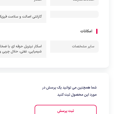
جنس دستک
دستکش در
فرسودگی و
گارانتی اصالت و سلامت فیزیکی کالا + 7 روز عودت
اقتصادی ا
امکانات
این دستک
برای استف
ساير مشخصات
اسکار نیتریل حرفه ای با ضخا
و مقاومت 
شیمیایی، نفتی، حلال چربی و
همین دلیل،
شما همچنین می توانید یک پرسش در
مورد این محصول ثبت کنید
ثبت پرسش