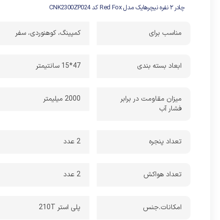
یکی از مش
چادر ۲ نفره نیچرهایک مدل Red Fox کد CNK2300ZP024
مناسب برای
کمپینگ، کوهنوردی، سفر
جریان هوا
UPF50+ نیز محافظت میکند.
ابعاد بسته بندی
47*15 سانتیمتر
در زمان خ
میزان مقاومت در برابر
2000 میلیمتر
فشار آب
15 سانت
حمل کنید
تعداد پنجره
2 عدد
تعداد هواکش
2 عدد
امکانات.جنس
پلی استر 210T