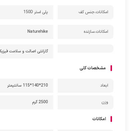
امکانات.جنس کف
پلی استر 150D
امکانات.سازنده
Naturehike
گارانتی اصالت و سلامت فیزیکی کالا + 7 روز عودت
مشخصات کلی
ابعاد
210*140*115 سانتیمتر
وزن
2500 گرم
امکانات