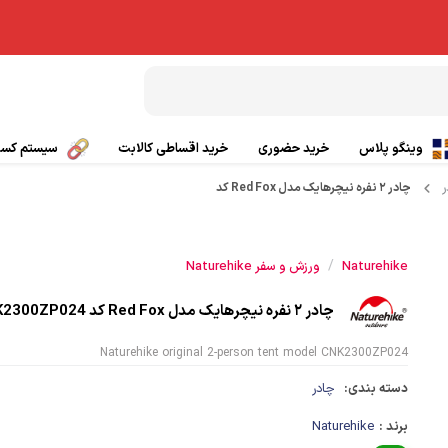
وینگو پلاس
خرید حضوری
خرید اقساطی کالابت
سیستم کسب 
ر
چادر ۲ نفره نیچرهایک مدل Red Fox کد
بال پاراگلایدر
تیشرت ورزشی
چتر کمکی پاراگلایدر
پانچو
/
Naturehike
ورزش و سفر Naturehike
صندلی پاراگلایدر
گتر
چادر ۲ نفره نیچرهایک مدل Red Fox کد CNK2300ZP024
Naturehike original 2-person tent model CNK2300ZP024
بی سیم
کلاه ورزشی و کوهنوردی
دسته بندی:
چادر
ی
کفش کوهنوردی و طبیعت گردی
برند :
Naturehike