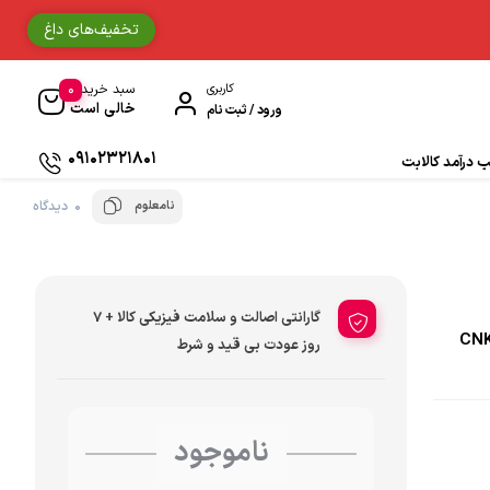
تخفیف‌های داغ
0
کاربری
سبد خرید
خالی است
ورود / ثبت نام
09102321801
درآمد کالابت
نامعلوم
0 دیدگاه
دستکش موتورسواری
حوله
گارانتی اصالت و سلامت فیزیکی کالا + 7
جوراب و ساق مردانه
روز عودت بی قید و شرط
دستمال سر و گردن
ادکلن
ناموجود
زیبایی و سلامت