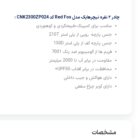
طولانی من
چادر ۲ نفره نیچرهایک مدل Red Fox کد CNK2300ZP024 :
در مسیرها
مناسب برای کمپینگ،طبیعتگردی و کوهنوردی
که در ادا
جنس پارچه رویی از پلی استر 210T
تری را به
جنس پارچه کف از پلی استر 150D
این چادر 
فریم ها از آلومینیوم ضد زنگ 7001
آویز چراغ
مقاومت در برابر آب تا 2000 میلیمتر
تامین کنید
محافظت در برابر آفتاب UPF50+
دارای هواکش و جیب داخلی
دارای آویز چراغ سقفی
میلیمتر م
همچنین، س
شایان ذکر
فصل تابست
زنگ ساخت
مشخصات