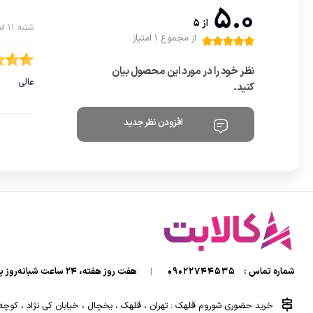
5.0
از 5
شنبه 11 اسفند 1403
از مجموع 1 امتیاز
نظر خود را در مورد این محصول بیان
عالی
کنید.
افزودن نظر جدید
شماره تماس :
09022744535
|
هفت روز هفته، ۲۴ ساعت شبانه‌روز پاسخگوی شما هستیم.
خرید حضوری شوروم قلهک : تهران ، قلهک ، یخچال ، خیابان کی نژاد ، کوچه کی