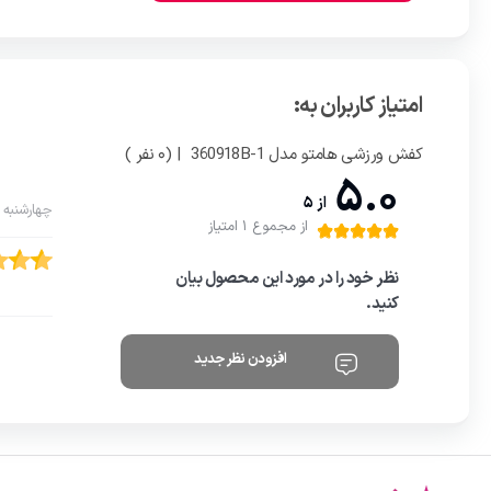
امتیاز کاربران به:
کفش ورزشی هامتو مدل 360918B-1
| (0 نفر )
5.0
از 5
چهارشنبه 12 آذر 1404
از مجموع 1 امتیاز
نظر خود را در مورد این محصول بیان
کنید.
افزودن نظر جدید