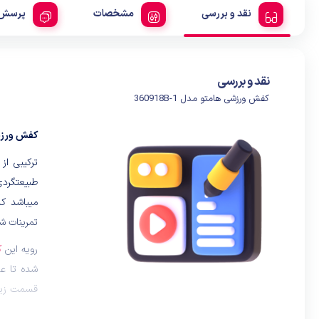
نقد و بررسی
مشخصات
پرسش 
نقد و بررسی
کفش ورزشی هامتو مدل 360918B-1
کفش ورزشی ها
ترکیبی ا
طبیعتگردی
میباشد که
تمرینات شه
رویه این
ک
شده تا عل
همراه راح