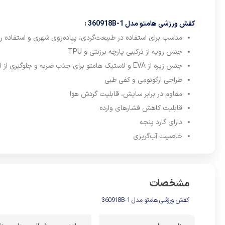
ضربه دارد 
کفش ورزشی هامتو مدل 360918B-1 :
همچنین اس
مناسب برای
استفاده در طبیعت‌گردی، پیاده‌روی شهری و استفاده رو
خوبی کاه
جنس رویه از
ترکیبی پارچه برزنتی و TPU
گیرند، ا
جنس زیره از
EVA و لاستیک هامتو برای جذب ضربه و جلوگیری از لغزش
نسبتا زیا
طراحی ارگونومی و کفی طبی
قبولی را 
مقاوم در برابر سایش، قابلیت گردش هوا
موجب ثبات
قابلیت کاهش فشارهای وارده
بند دیسکی
دارای گارد پنجه
می‌کند که
خاصیت آب‌گریزی
به فرد ای
زندگی مدر
از دیگر و
مشخصات
تنفسی و گ
کفش ورزشی هامتو مدل 360918B-1
محافظ و …
می باشد ک