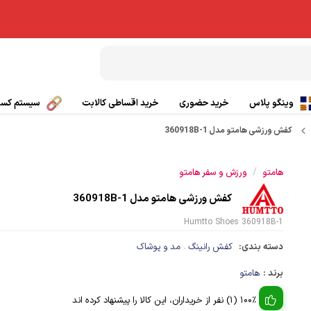
وینگو پلاس
خرید حضوری
خرید اقساطی کالابت
سیستم کسب 
کفش ورزشی هامتو مدل 360918B-1
بال پاراگلایدر
تیشرت ورزشی
/
هامتو
ورزش و سفر هامتو
چتر کمکی پاراگلایدر
پانچو
کفش ورزشی هامتو مدل 360918B-1
صندلی پاراگلایدر
گتر
Humtto Shoes 360918B-1
بی سیم
کلاه ورزشی و کوهنوردی
دسته بندی:
کفش رانینگ
مد و پوشاک
،
برند :
هامتو
ی
کفش کوهنوردی و طبیعت گردی
100% (1) نفر از خریداران، این کالا را پیشنهاد کرده اند