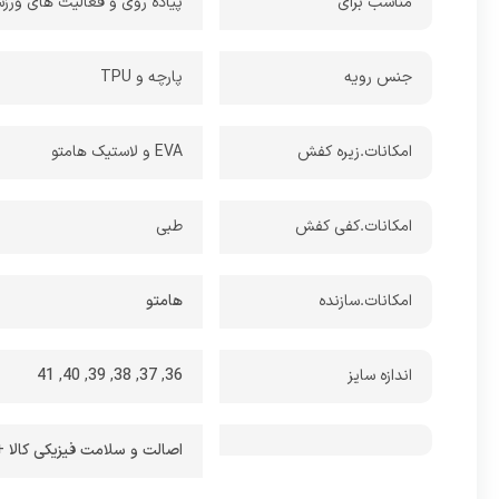
مناسب برای
پیاده روی و فعالیت های ورز
بر آن از 
سبک هستید
جنس رویه
پارچه و TPU
باشد این 
امکانات.زیره کفش
EVA و لاستیک هامتو
امکانات.کفی کفش
طبی
امکانات.سازنده
هامتو
اندازه سایز
36
,
37
,
38
,
39
,
40
,
41
اصالت و سلامت فیزیکی کالا + 7 روز عودت بی قید و ش