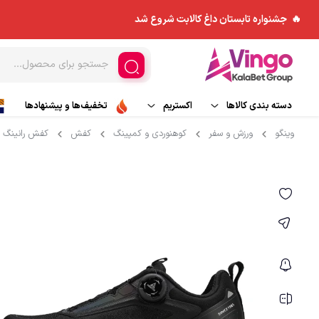
🔥 جشنواره تابستان داغ کالابت شروع شد
دسته بندی کالاها
اکستریم
تخفیف‌ها و پیشنهادها
وینگو
ورزش و سفر
کوهنوردی و کمپینگ
کفش
کفش رانینگ
ورزش های هوایی
مد و پوشاک
کاپشن
اسکی و تجهیزات اسکی
چادر و ملزومات
بادگیر
ورزش های آبی
کوله پشتی
بیس لایر
تجهیزات جانبی
پلار
کیسه خواب
شلوار کوهنوردی و ورزش