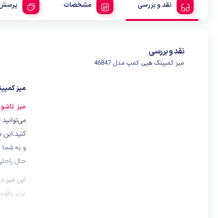
نقد و بررسی
مشخصات
پرسش 
نقد و بررسی
میز کمپینگ هپی کمپ مدل 46847
میز کمپینگ
میز تاشو
می‌توانید
کنید.این 
و به شما 
حال راحتی 
این میز دا
برابر رطوب
بر سبکی، 