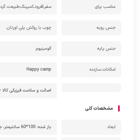
سفرهای طب
مناسب برای
سفر,آفرود,کمپینگ,طبیعت گرد
برگزاری ی
کنید و یا
جنس رویه
چوب با روکش پلی اورتان
نیازهای شم
جنس پایه
آلومینیوم
امکانات.سازنده
Happy camp
اصالت و سلامت فیزیکی کالا + 7 روز عودت بی قید و ش
مشخصات کلی
ابعاد
باز شده: 100*60 سانتیمتر
،
جمع