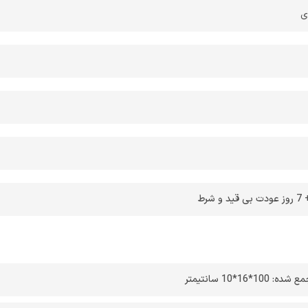
یعت‌گردی، آفرودی و استفاده‌های روزمره در فضای باز است. چه در حال
ی
ک پیک‌نیک خانوادگی باشید، چه قصد داشته باشید در دل طبیعت استراحت
 حتی یک شام دوستانه در دل جنگل ترتیب دهید، این میز به بهترین شکل
ا را برآورده خواهد کرد.
رط
 شده: 100*16*10 سانتیمتر