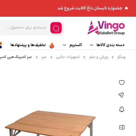
🔥 جشنواره تابستان داغ کالابت شروع شد
دسته بندی کالاها
اکستریم
تخفیف‌ها و پیشنهادها
وینگو
ورزش و سفر
تجهیزات جانبی
میز
میز کمپینگ هپی کمپ مدل
ورزش های هوایی
مد و پوشاک
کاپشن
اسکی و تجهیزات اسکی
چادر و ملزومات
بادگیر
ورزش های آبی
کوله پشتی
بیس لایر
تجهیزات جانبی
پلار
کیسه خواب
شلوار کوهنوردی و ورزش