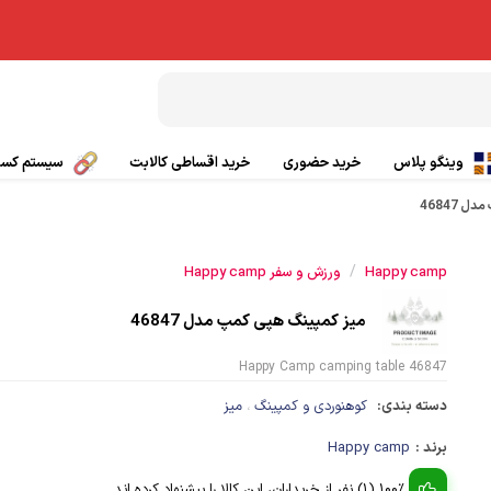
وینگو پلاس
خرید حضوری
خرید اقساطی کالابت
سیستم کسب 
 46847
بال پاراگلایدر
تیشرت ورزشی
/
Happy camp
ورزش و سفر Happy camp
چتر کمکی پاراگلایدر
پانچو
میز کمپینگ هپی کمپ مدل 46847
صندلی پاراگلایدر
گتر
Happy Camp camping table 46847
بی سیم
کلاه ورزشی و کوهنوردی
دسته بندی:
کوهنوردی و کمپینگ
میز
،
ی
کفش کوهنوردی و طبیعت گردی
برند :
Happy camp
100% (1) نفر از خریداران، این کالا را پیشنهاد کرده اند