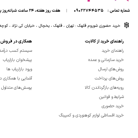
شماره تماس :
09022744535
|
هفت روز هفته، ۲۴ ساعت شبانه‌روز پاسخگوی شما هستیم.
خرید حضوری شوروم قلهک : تهران ، قلهک ، یخچال ، خیابان کی نژاد ، کوچه کی
راهنمای خرید از کالابت
همکاری در فروش
راهنمای خرید
سیستم کسب درآمد 
خرید سازمانی و عمده
پیشخوان بازاریاب
روش‌های ارسال
ورود بازاریاب ها
روش‌های پرداخت
آشنایی با همکاری د
رویه‌های بازگرداندن کالا
پرسش‌های متداول
شرایط و قوانین
خرید حضوری
خرید اقساطی لوازم کوهنوردی و کمپینگ