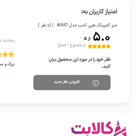
امتیاز کاربران به:
میز کمپینگ هپی کمپ مدل 46847
| (0 نفر )
5.0
از 5
سه‌شنبه 17 تیر 1404
از مجموع 1 امتیاز
نظر خود را در مورد این محصول بیان
بزرگ و م
کنید.
افزودن نظر جدید