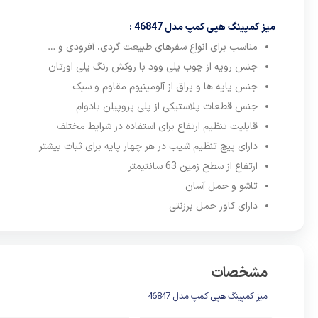
پروپیلن بو
میز کمپینگ هپی کمپ مدل 46847 :
میز هپی 
مناسب برای انواع سفرهای طبیعت گردی، آفرودی و …
سانتی‌متر)
جنس رویه از چوب پلی وود با روکش رنگ پلی اورتان
به شرایط 
جنس پایه‌ ها و یراق از آلومینیوم مقاوم و سبک
به‌طور کا
جنس قطعات پلاستیکی از پلی‌ پروپیلن بادوام
استفاده د
قابلیت تنظیم ارتفاع برای استفاده در شرایط مختلف
این میز ب
دارای پیچ تنظیم شیب در هر چهار پایه برای ثبات بیشتر
این امکان
ارتفاع از سطح زمین 63 سانتیمتر
تاشو و حمل آسان
که به ساد
دارای کاور حمل برزنتی
محصول تنها 5300 گرم است، که حمل و جابه‌جایی آن را 
یکی دیگر ا
شما در حم
مشخصات
کمک می‌کن
میز کمپینگ هپی کمپ مدل 46847
ترکیب است