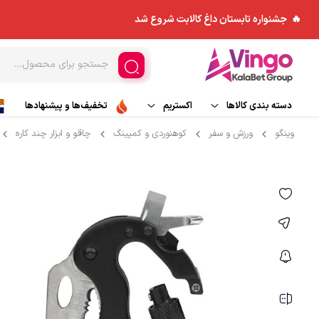
🔥 جشنواره تابستان داغ کالابت شروع شد
دسته بندی کالاها
اکستریم
تخفیف‌ها و پیشنهادها
وینگو
ورزش و سفر
کوهنوردی و کمپینگ
چاقو و ابزار چند کاره
ورزش های هوایی
مد و پوشاک
کاپشن
اسکی و تجهیزات اسکی
چادر و ملزومات
بادگیر
ورزش های آبی
کوله پشتی
بیس لایر
تجهیزات جانبی
پلار
کیسه خواب
شلوار کوهنوردی و ورزش