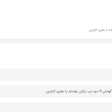
چاقوی این
کارابی
ن دندانه های وجود دارد که مناسب برای بریدن طناب و یا
 پولک ماهی میباشد.این کارابین دارای پیچ میباشد که لوازم شما در هنگام
اجسام دیگر از کارابین خارج نگردد.
ا بطری-کارابین