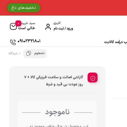
تخفیف‌های داغ
0
کاربری
سبد خرید
خالی است
ورود / ثبت نام
09102321801
درآمد کالابت
نامعلوم
1 دیدگاه
دستکش موتورسواری
حوله
گارانتی اصالت و سلامت فیزیکی کالا + 7
جوراب و ساق مردانه
روز عودت بی قید و شرط
دستمال سر و گردن
ناموجود
ادکلن
زیبایی و سلامت
این محصول در حال حاضر موجود نمی