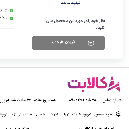
کیفیت ساخت
چاقو
پیچ 
نظر خود را در مورد این محصول بیان
کنید.
افزودن نظر جدید
شماره تماس :
09022744535
|
هفت روز هفته، ۲۴ ساعت شبانه‌روز پاسخگوی شما هستیم.
خرید حضوری شوروم قلهک : تهران ، قلهک ، یخچال ، خیابان کی نژاد ، کوچه کی