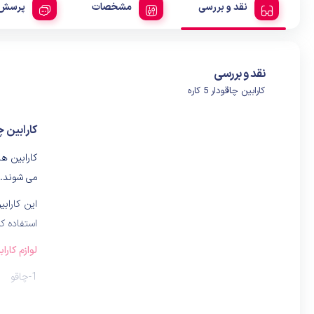
نقد و بررسی
مشخصات
پرسش 
نقد و بررسی
کارابین چاقودار 5 کاره
کارابین چاقود
کارابین ه
می شوند. ت
استفاده کننده 5 ابزار را جدا تهیه نکرده و ف
لوازم کاراب
1-چاقو
2-پیچ گوشتی دو سو