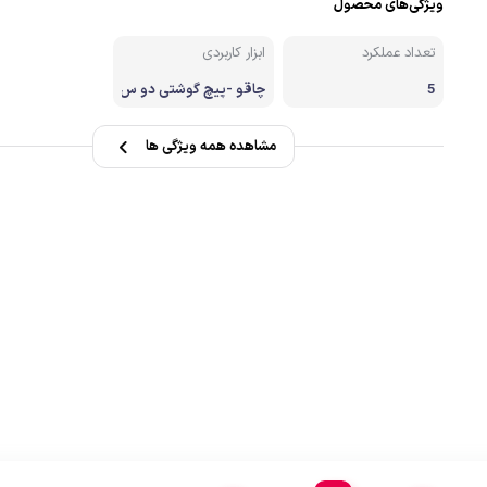
ویژگی‌های محصول
صندل کوهنوردی وطبیعتگردی
تعداد عملکرد
ابزار کاربردی
زشی
دستکش
5
چاقو -پیچ گوشتی دو س
و-پیچ گوشتی 4 سو-در
ب بازکن نوشابه یا بطری-
کارابین
مشاهده همه ویژگی ها