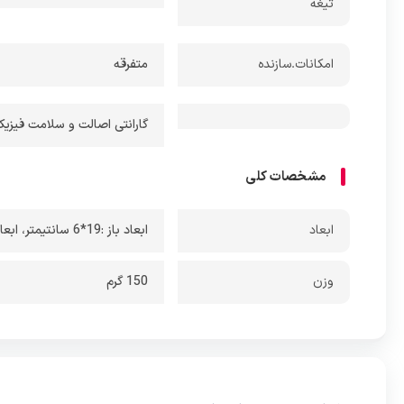
تیغه
امکانات.سازنده
متفرقه
گارانتی اصالت و سلامت فیزیکی کالا + 7 روز عودت
مشخصات کلی
ابعاد
ابعاد باز :19*6 سانتیمتر
،
ابعاد بست
وزن
150 گرم