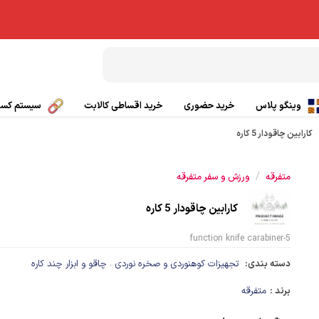
وینگو پلاس
خرید حضوری
خرید اقساطی کالابت
سیستم کسب 
کارابین چاقودار 5 کاره
بال پاراگلایدر
تیشرت ورزشی
/
متفرقه
ورزش و سفر متفرقه
چتر کمکی پاراگلایدر
پانچو
کارابین چاقودار 5 کاره
صندلی پاراگلایدر
گتر
5-function knife carabiner
بی سیم
کلاه ورزشی و کوهنوردی
دسته بندی:
تجهیزات کوهنوردی و صخره نوردی
چاقو و ابزار چند کاره
،
ی
کفش کوهنوردی و طبیعت گردی
برند :
متفرقه