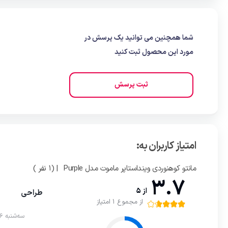
شما همچنین می توانید یک پرسش در
مورد این محصول ثبت کنید
ثبت پرسش
امتیاز کاربران به:
مانتو کوهنوردی وینداستاپر ماموت مدل Purple
| (1 نفر )
3.7
از 5
طراحی
از مجموع 1 امتیاز
سه‌شنبه 26 مهر 1401