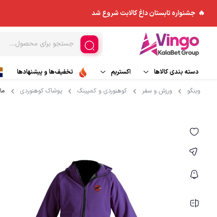
🔥 جشنواره تابستان داغ کالابت شروع شد
دسته بندی کالاها
اکستریم
تخفیف‌ها و پیشنهادها
وینگو
ورزش و سفر
کوهنوردی و کمپینگ
پوشاک کوهنوردی
مان
ورزش های هوایی
مد و پوشاک
کاپشن
اسکی و تجهیزات اسکی
چادر و ملزومات
بادگیر
ورزش های آبی
کوله پشتی
بیس لایر
تجهیزات جانبی
پلار
کیسه خواب
شلوار کوهنوردی و ورزش