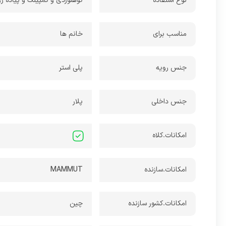
نوع استفاده
کوهنوردی و کمپینگ و پیاده ر
مناسب برای
خانم ها
جنس رویه
پلی استر
جنس داخلی
پلار
امکانات.کلاه
امکانات.سازنده
MAMMUT
امکانات.کشور سازنده
چین