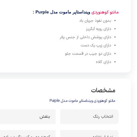
خاصیت آبگر
مانتو کوهنوردی
وینداستاپر ماموت مدل Purple :
توجه کنید 
بدون نفوذ جریان باد
کار به راح
دارای رویه آبگریز
فعالیت ورز
دارای پوشش داخلی از جنس پلار
مانتو کوهنو
دارای زیپ یک دست
بستن دکمه ‌
دارای دو جیب در قسمت جلو
هم بزند.
دارای کلاه
از دیگر وی
که در قسمت
زیپ دار تع
مشخصات
کلاهدار نیز 
مانتو کوهنوردی وینداستاپر ماموت مدل Purple
انتخاب رنگ
بنفش