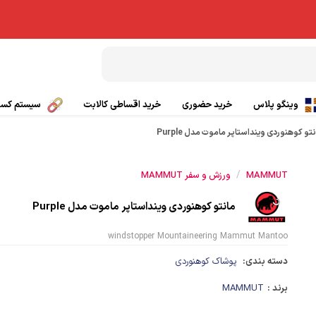
وینگو پلاس
خرید حضوری
خرید اقساطی کالابت
سیستم کسب 
تو کوهنوردی وینداستاپر ماموت مدل Purple
بال پاراگلایدر
تیشرت ورزشی
/
MAMMUT
ورزش و سفر MAMMUT
چتر کمکی پاراگلایدر
پانچو
مانتو کوهنوردی وینداستاپر ماموت مدل Purple
صندلی پاراگلایدر
گتر
windstopper Mountaineering Mammut Mantoo
بی سیم
کلاه ورزشی و کوهنوردی
دسته بندی:
پوشاک کوهنوردی
ی
کفش کوهنوردی و طبیعت گردی
برند :
MAMMUT