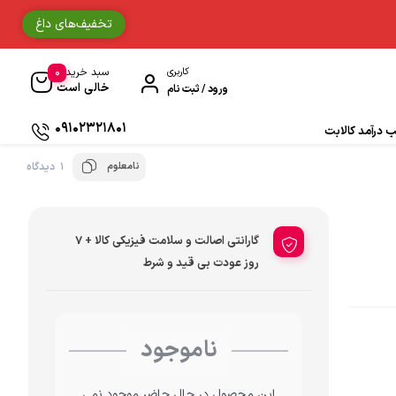
تخفیف‌های داغ
0
کاربری
سبد خرید
خالی است
ورود / ثبت نام
09102321801
درآمد کالابت
نامعلوم
1 دیدگاه
دستکش موتورسواری
حوله
گارانتی اصالت و سلامت فیزیکی کالا + 7
جوراب و ساق مردانه
روز عودت بی قید و شرط
دستمال سر و گردن
ناموجود
ادکلن
زیبایی و سلامت
این محصول در حال حاضر موجود نمی