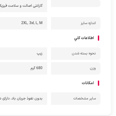
گارانتی اصالت و سلامت فیزیکی کالا + 7 روز عودت
اندازه سایز
M
,
L
,
3xl
,
2XL
اطلاعات کلي
نحوه بسته شدن
زیپ
وزن
680 گرم
امکانات
ساير مشخصات
بدون نفوذ جریان باد
،
دارای 